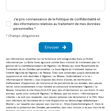
J'ai pris connaissance de la Politique de confidentialité et
des informations relatives au traitement de mes données
personnelles *
* Champs obligatoires
Envoyer
Les informations recueillies sur ce formulaire sont enregistrées dans un fichier
informatisé par La Boite Immo agissant comme Sous-traitant du traitement pour la
gestion de la clientèle/prospects de l'Agence / du Réseau qui reste Responsable du
Traitement de vos Données personnelles. La base légale du traitement repose sur
l'intérêt légitime de l'Agence / du Réseau. Elles sont conservées jusqu'à demande de
suppression et sont destinées à l'Agence / au Réseau. Conformément à la loi «
informatique et libertés », vous disposez des droits d’accès, de rectification,
d’effacement, d’opposition, de limitation et de portabilité de vos données. Vous pouvez
retirer votre consentement à tout moment en contactant directement l’Agence / Le
Réseau. Consultez le site
https://cnil.fr/fr
pour plus d’informations sur vos droits. Si vous
estimez, après avoir contacté l'Agence / le Réseau, que vos droits « Informatique et
Libertés » ne sont pas respectés, vous pouvez adresser une réclamation à la CNIL. Nous
vous informons de l’existence de la liste d'opposition au démarchage téléphonique «
Bloctel », sur laquelle vous pouvez vous inscrire ici :
https://www.bloctel.gouv.fr
. Dans le
cadre de la protection des Données personnelles, nous vous invitons à ne pas inscrire de