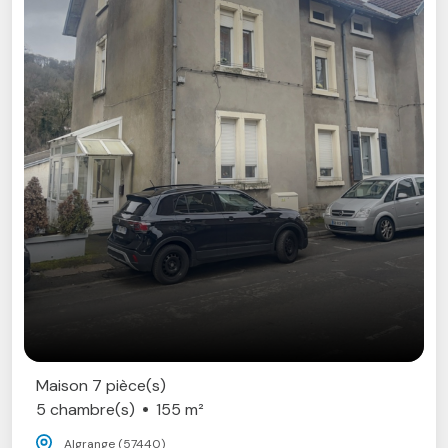
Maison 7 pièce(s)
5 chambre(s)
155 m²
Algrange (57440)