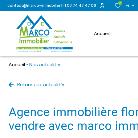
0
Fr
contact@marco-immobilier.fr
|
03 74 47 47 06
accueil
Accueil
Nos actualites
Maisons
Maisons
Appartements
Appartements
Retour aux actualités
Terrains
agence immobilière florange | acheter,
Immeubles
vendre avec marco imm
Commerces
Programme Neu