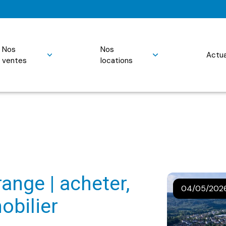
nos
nos
actu
ventes
locations
04/05/202
obilier
fs/ VEFA